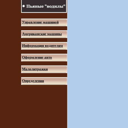
Управление машиной
Американские машины
Информация водителям
Оформление авто
Малолитражки
Определения