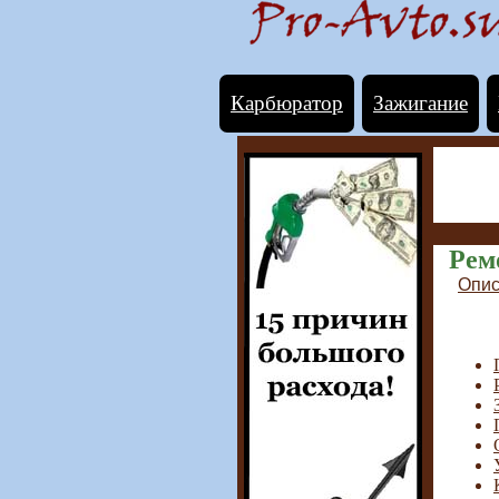
Карбюратор
Зажигание
Рем
Опис