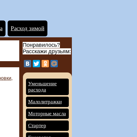
а
Расход зимой
Понравилось?
Расскажи друзьям:
овки,
Уменьшение
расхода
Малолитражки
Моторные масла
Стартер