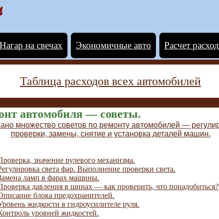
Нагар на свечах
Экономичные авто
Расчет расход
Таблица расходов всех автомобилей
онт автомобиля — советы.
ано множество советов по ремонту автомобилей — регулир
проверки, замены, снятие и установка деталей машин.
Проверка, значение рулевого механизма.
Регулировка света фар. Выполнение проверки света.
Замена ламп в фарах машины.
Проверка давления в шинах — как проверить, что понадобиться?
Описание блока предохранителей.
Уровень жидкости в гидроусилителе руля.
Контроль уровней жидкостей.